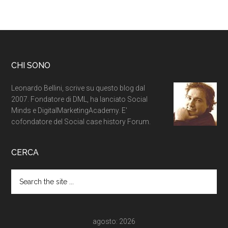
CHI SONO
Leonardo Bellini, scrive su questo blog dal
2007. Fondatore di DML, ha lanciato Social
Minds e DigitalMarketingAcademy. E'
cofondatore del Social case history Forum.
CERCA
agosto: 2026