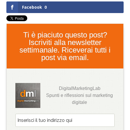
Facebook
0
Ti è piaciuto questo post?
Iscriviti alla newsletter
settimanale. Riceverai tutti i
post via email.
DigitalMarketingLab
Spunti e riflessioni sul marketing
digitale