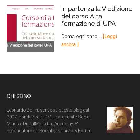
In partenza la V edizione
del corso Alta
formazione di UPA
Come ogni anno …
[Leggi
ancora..]
CHI SONO
Leonardo Bellini, scrive su questo blog dal
2007. Fondatore di DML, ha lanciato Social
Minds e DigitalMarketingAcademy. E'
cofondatore del Social case history Forum.