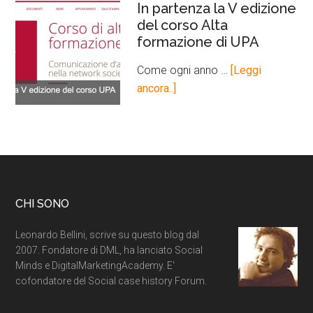
In partenza la V edizione
del corso Alta
formazione di UPA
Come ogni anno …
[Leggi
ancora..]
CHI SONO
Leonardo Bellini, scrive su questo blog dal
2007. Fondatore di DML, ha lanciato Social
Minds e DigitalMarketingAcademy. E'
cofondatore del Social case history Forum.