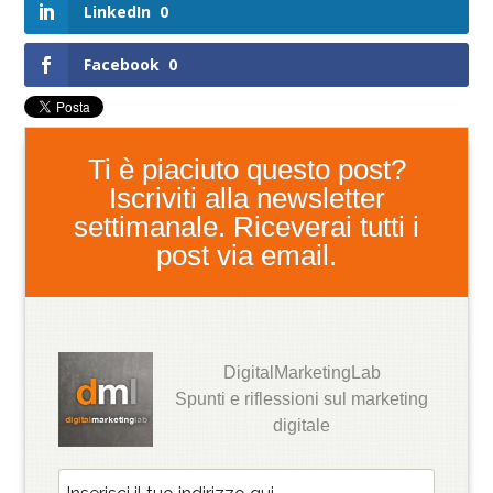
LinkedIn
0
Facebook
0
Ti è piaciuto questo post?
Iscriviti alla newsletter
settimanale. Riceverai tutti i
post via email.
DigitalMarketingLab
Spunti e riflessioni sul marketing
digitale