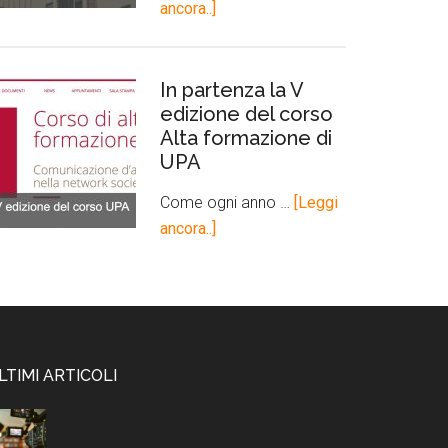
ancora..]
In partenza la V
edizione del corso
Alta formazione di
UPA
Come ogni anno …
[Leggi
ancora..]
LTIMI ARTICOLI