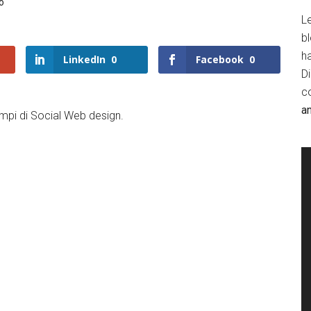
o
Le
b
h
LinkedIn
0
Facebook
0
D
c
a
mpi di Social Web design.