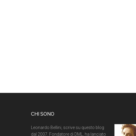
CHI SONO
Leonardo Bellini, scrive su questo blog
dal 2007. Fondatore di DML, ha lanciato