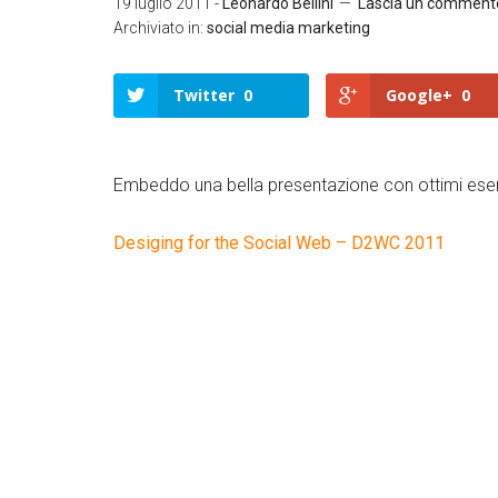
19 luglio 2011
-
Leonardo Bellini
Lascia un comment
Archiviato in:
social media marketing
Twitter
0
Google+
0
Embeddo una bella presentazione con ottimi ese
Desiging for the Social Web – D2WC 2011