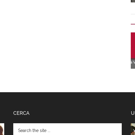
CERCA
U