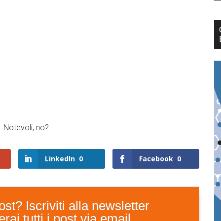
. Notevoli, no?
LinkedIn
0
Facebook
0
st? Iscriviti alla newsletter
ai tutti i post via email.