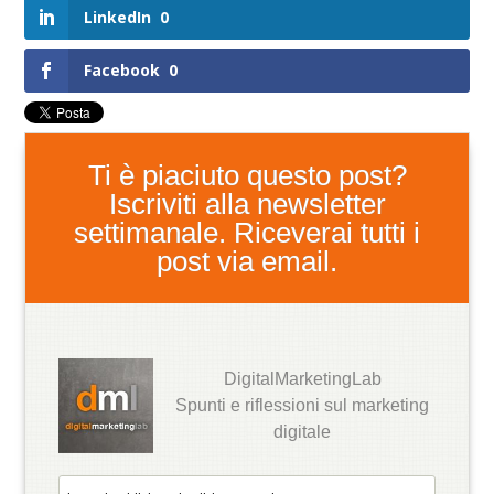
LinkedIn
0
Facebook
0
Ti è piaciuto questo post?
Iscriviti alla newsletter
settimanale. Riceverai tutti i
post via email.
DigitalMarketingLab
Spunti e riflessioni sul marketing
digitale