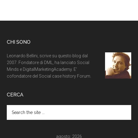
CHI SONO
Leonardo Bellini, scrive su questo blog dal
2007. Fondatore di DML, ha lanciato Social
Minds e DigitalMarketingAcademy. E'
cofondatore del Social case history Forum.
CERCA
agosto: 2026