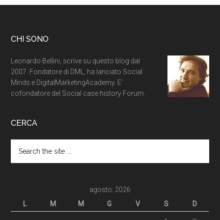
CHI SONO
Leonardo Bellini, scrive su questo blog dal
2007. Fondatore di DML, ha lanciato Social
Minds e DigitalMarketingAcademy. E'
cofondatore del Social case history Forum.
CERCA
agosto: 2026
L
M
M
G
V
S
D