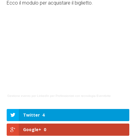
Ecco il modulo per acquistare il biglietto.
Gestione evento
per
LinkedIn per Professionisti
con tecnologia
Eventbrite
Twitter
4
Google+
0