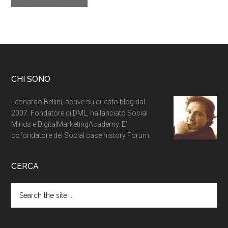
CHI SONO
Leonardo Bellini, scrive su questo blog dal
2007. Fondatore di DML, ha lanciato Social
Minds e DigitalMarketingAcademy. E'
cofondatore del Social case history Forum.
CERCA