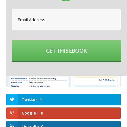
16 febbraio 2014
-
Leonardo Bellini
Lascia un commento
Archiviato in:
Personal branding
,
social media strategy
GET THIS EBOOK
Twitter
4
Google+
0
LinkedIn
0