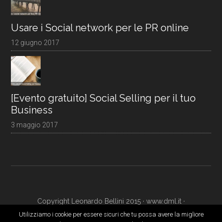
Usare i Social network per le PR online
12 giugno 2017
[Evento gratuito] Social Selling per il tuo
Business
3 maggio 2017
Copyright Leonardo Bellini 2015 ·
www.dml.it
·
www.digitalmarketingacademy.it
·
Login
Utilizziamo i cookie per essere sicuri che tu possa avere la migliore