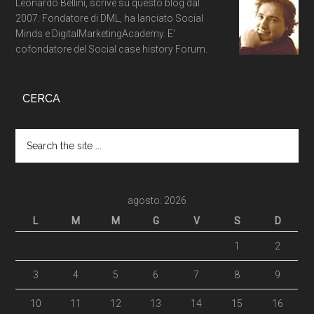
Leonardo Bellini, scrive su questo blog dal
2007. Fondatore di DML, ha lanciato Social
Minds e DigitalMarketingAcademy. E'
cofondatore del Social case history Forum.
CERCA
agosto: 2026
L
M
M
G
V
S
D
1
2
3
4
5
6
7
8
9
10
11
12
13
14
15
16