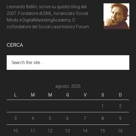
Leonardo Bellini, scrive su questo blog dal
2007. Fondatore di DML, ha lanciato Social
Minds e DigitalMarketingAcademy. E'
cofondatore del Social case history Forum.
CERCA
agosto: 2026
L
M
M
G
V
S
D
1
2
3
4
5
6
7
8
9
10
11
12
13
14
15
16