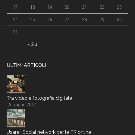
17
18
19
20
21
22
23
24
25
26
27
28
29
30
31
« Giu
ULTIMI ARTICOLI
Tra video e fotografia digitale
13 giugno 2017
Usare i Social network per le PR online