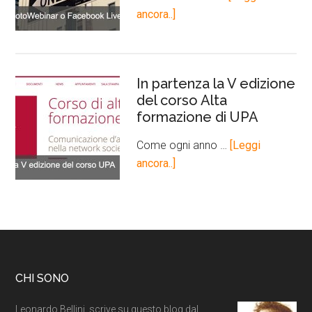
ancora..]
In partenza la V edizione
del corso Alta
formazione di UPA
Come ogni anno …
[Leggi
ancora..]
CHI SONO
Leonardo Bellini, scrive su questo blog dal