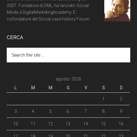
2007. Fondatore di DML, ha lanciato Social
Minds e DigitalMarketingAcademy. E'
cofondatore del Social case history Forum.
CERCA
agosto: 2026
L
M
M
G
V
S
D
1
2
3
4
5
6
7
8
9
10
11
12
13
14
15
16
17
18
19
20
21
22
23