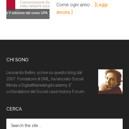
Come ogni anno …
[Leggi
ancora..]
CHI SONO
Leonardo Bellini, scrive su questo blog dal
2007. Fondatore di DML, ha lanciato Social
Minds e DigitalMarketingAcademy. E'
cofondatore del Social case history Forum.
CERCA