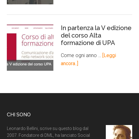
In partenza la V edizione
del corso Alta
formazione di UPA
Come ogni anno …
[Leggi
ancora..]
CHI SONO
Leonardo Bellini, scrive su questo blog dal
2007. Fondatore di DML, ha lanciato Social