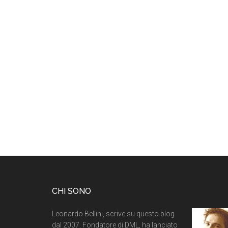
CHI SONO
Leonardo Bellini, scrive su questo blog
dal 2007. Fondatore di DML, ha lanciato