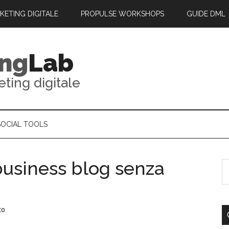
RKETING DIGITALE
PROPULSE WORKSHOPS
GUIDE DML
ing
Lab
eting digitale
SOCIAL TOOLS
 business blog senza
to