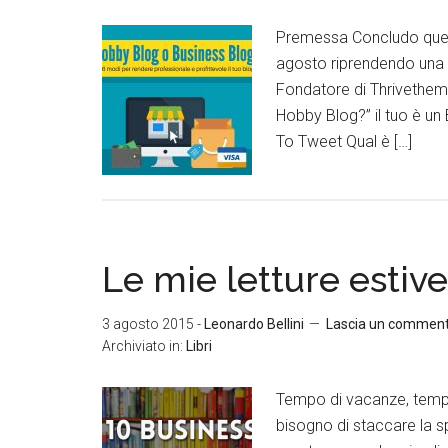
Premessa Concludo ques
agosto riprendendo una 
Fondatore di Thrivetheme
Hobby Blog?” il tuo è un
To Tweet Qual è […]
Le mie letture estive
3 agosto 2015
-
Leonardo Bellini
Lascia un commen
Archiviato in:
Libri
Tempo di vacanze, tempo 
bisogno di staccare la s