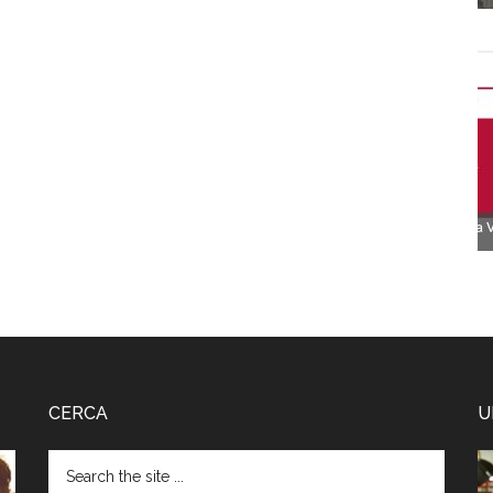
CERCA
U