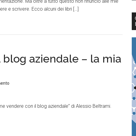
mentazione. Ma oltre a tutto questo non rinuncio alle mie
re e scrivere. Ecco alcuni dei libri […]
 blog aziendale – la mia
mento
me vendere con il blog aziendale” di Alessio Beltrami.