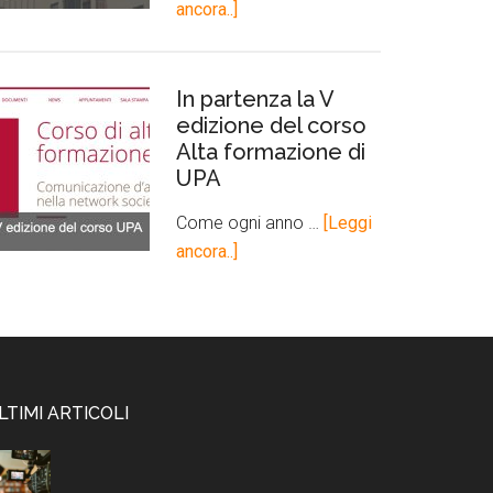
ancora..]
In partenza la V
edizione del corso
Alta formazione di
UPA
Come ogni anno …
[Leggi
ancora..]
LTIMI ARTICOLI