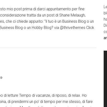
Le
to mio post prima di darci appuntamento per fine
b
considerazione tratta da un post di Shane Melaugh,
h
s, che ci chiede appunto: “il tuo è un Business Blog o un
D
 Business Blog o un Hobby Blog? via @thrivethemes Click
c
a
to
di letture Tempo di vacanze, di riposo, di relax. Ho
pina, di prendermi un po’ di tempo per me stesso, di fare