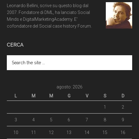
Leonardo Bellini, scrive su questo blog dal
2007. Fondatore di DML, ha lanciato Social
Minds e DigitalMarketingAcademy. E'
cofondatore del Social case history Forum.
CERCA
agosto: 2026
L
M
M
G
V
S
D
1
2
3
4
5
6
7
8
9
10
11
12
13
14
15
16