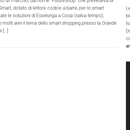
tato un marchio, dal nome “FutureShop” che prevedeva la
Smart, dotato di lettore codice a barre, per lo smart
Le
vate le soluzioni di Esselunga a Coop (salva tempo);
b
 molti anni il tema dello smart shopping presso la Grande
h
a […]
D
c
a