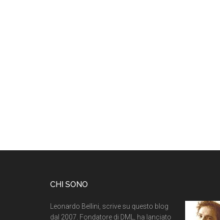
CHI SONO
Leonardo Bellini, scrive su questo blog
dal 2007. Fondatore di DML, ha lanciato