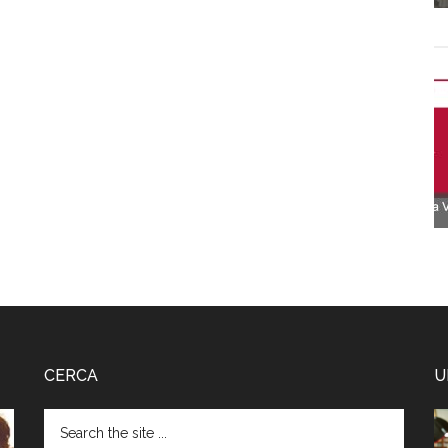
CERCA
U