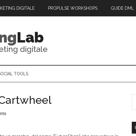
RKETING DIGITALE
PROPULSE WORKSHOPS
GUIDE DML
ing
Lab
eting digitale
SOCIAL TOOLS
 Cartwheel
nto