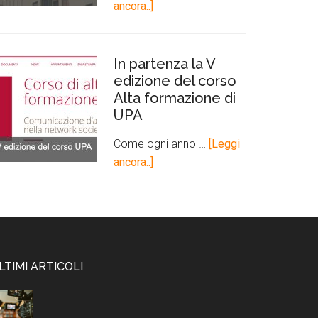
ancora..]
In partenza la V
edizione del corso
Alta formazione di
UPA
Come ogni anno …
[Leggi
ancora..]
LTIMI ARTICOLI