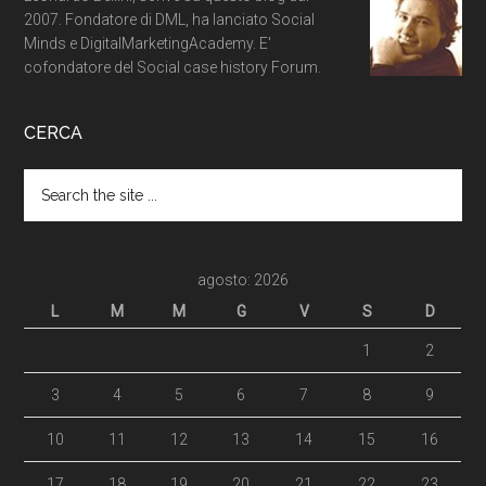
2007. Fondatore di DML, ha lanciato Social
Minds e DigitalMarketingAcademy. E'
cofondatore del Social case history Forum.
CERCA
agosto: 2026
L
M
M
G
V
S
D
1
2
3
4
5
6
7
8
9
10
11
12
13
14
15
16
17
18
19
20
21
22
23