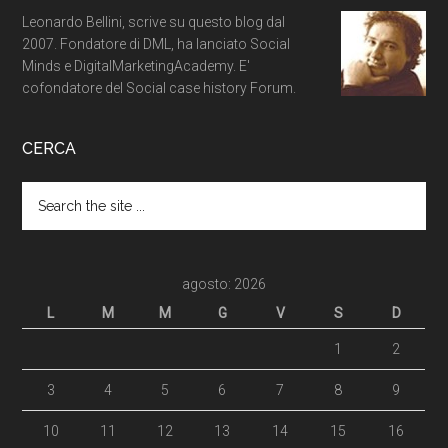
Leonardo Bellini, scrive su questo blog dal
2007. Fondatore di DML, ha lanciato Social
Minds e DigitalMarketingAcademy. E'
cofondatore del Social case history Forum.
CERCA
agosto: 2026
L
M
M
G
V
S
D
1
2
3
4
5
6
7
8
9
10
11
12
13
14
15
16