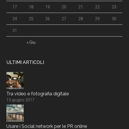
17
18
19
20
21
22
23
24
25
26
27
28
29
30
31
« Giu
ULTIMI ARTICOLI
Tra video e fotografia digitale
13 giugno 2017
Usare i Social network per le PR online