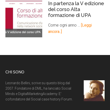
In partenza la V edizione
del corso Alta
formazione di UPA
Come ogni anno …
[Leggi
ancora..]
CHI SONO
Leonardo Bellini, scrive su questo blog dal
2007. Fondatore di DML, ha lanciato Social
Minds e DigitalMarketingAcademy. E'
cofondatore del Social case history Forum.