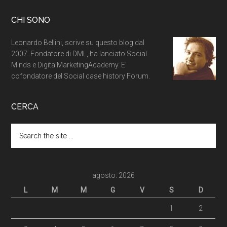
CHI SONO
Leonardo Bellini, scrive su questo blog dal
2007. Fondatore di DML, ha lanciato Social
Minds e DigitalMarketingAcademy. E'
cofondatore del Social case history Forum.
CERCA
agosto: 2026
L
M
M
G
V
S
D
1
2