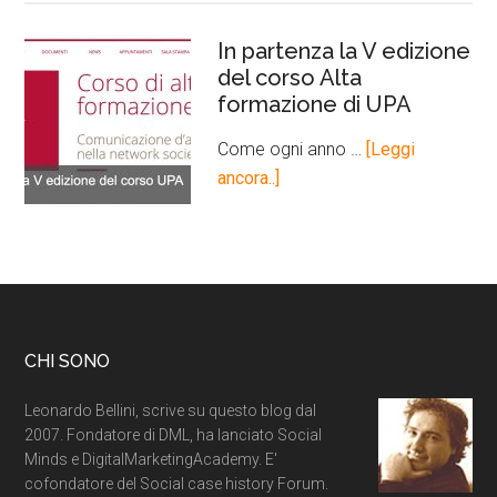
In partenza la V edizione
del corso Alta
formazione di UPA
Come ogni anno …
[Leggi
ancora..]
CHI SONO
Leonardo Bellini, scrive su questo blog dal
2007. Fondatore di DML, ha lanciato Social
Minds e DigitalMarketingAcademy. E'
cofondatore del Social case history Forum.