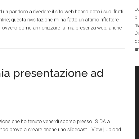
Le
un pandoro a rivedere il sito web hanno dato i suoi frutti
b
line; questa rivisitazione mi ha fatto un attimo riflettere
h
)), ovvero come armonizzare la mia presenza web, anche
D
c
a
mia presentazione ad
azione che ho tenuto venerdì scorso presso ISIDA a
empo provo a creare anche uno slidecast. | View | Upload