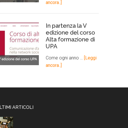
ancora..]
In partenza la V
edizione del corso
Alta formazione di
UPA
Come ogni anno …
[Leggi
ancora..]
LTIMI ARTICOLI