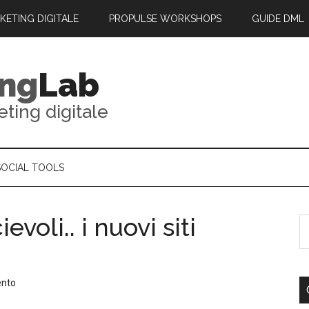
RKETING DIGITALE
PROPULSE WORKSHOPS
GUIDE DML
ing
Lab
eting digitale
SOCIAL TOOLS
voli.. i nuovi siti
ento