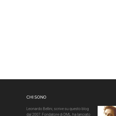
CHI SONO
Leonardo Bellini, scrive su questo blog
dal 2007. Fondatore di DML, ha lanciato