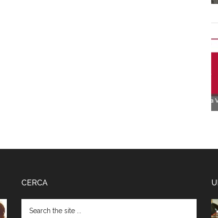
CERCA
U