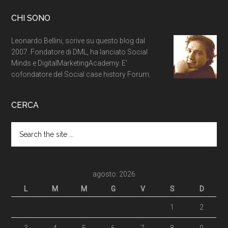
CHI SONO
Leonardo Bellini, scrive su questo blog dal
2007. Fondatore di DML, ha lanciato Social
Minds e DigitalMarketingAcademy. E'
cofondatore del Social case history Forum.
CERCA
agosto: 2026
L
M
M
G
V
S
D
1
2