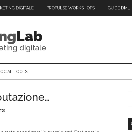
RKETING DIGITALE
PROPULSE WORKSHOPS
GUIDE DML
ing
Lab
eting digitale
SOCIAL TOOLS
putazione…
nto