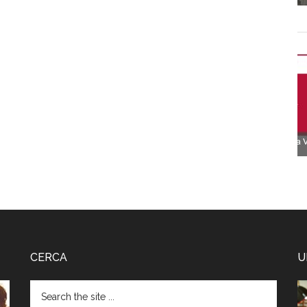
CERCA
U