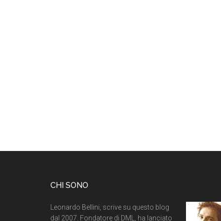
CHI SONO
Leonardo Bellini, scrive su questo blog
dal 2007. Fondatore di DML, ha lanciato