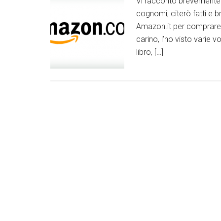
Vi racconto brevemente 
cognomi, citerò fatti e b
Amazon.it per comprare 2
carino, l’ho visto varie 
libro, […]