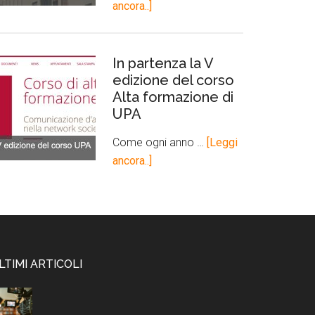
ancora..]
In partenza la V
edizione del corso
Alta formazione di
UPA
Come ogni anno …
[Leggi
ancora..]
LTIMI ARTICOLI