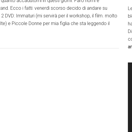
quanto accadutomi in questi giorni. Farò nomi e
rand. Ecco i fatti: venerdì scorso decido di andare su
Le
 DVD: Immaturi (mi servirà per il workshop, il film. molto
b
volte) e Piccole Donne per mia figlia che sta leggendo il
h
D
c
a