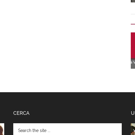
CERCA
U