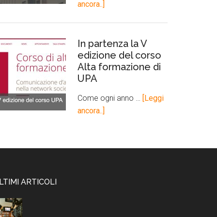
ancora..]
In partenza la V
edizione del corso
Alta formazione di
UPA
Come ogni anno …
[Leggi
ancora..]
LTIMI ARTICOLI