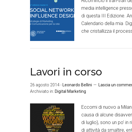
Ricomincio il tran-tran d
media intelligence press
di questa III Edizione. 
Calendario della mia Di
che cristallizza il proces
Lavori in corso
26 agosto 2014
-
Leonardo Bellini
Lascia un comme
Archiviato in:
Digital Marketing
Eccomi di nuovo a Milan
causa di alcune disavvent
di luglio), sono un po’ i
di attività da smaltire, en