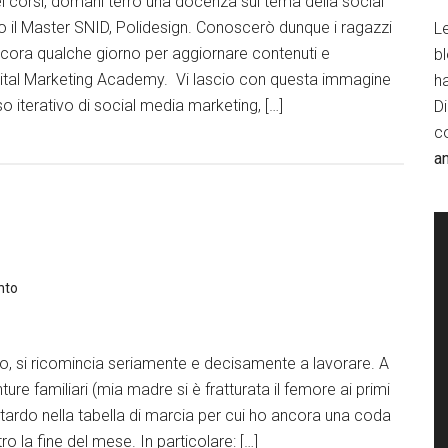
ei corsi, domani terrò una docenza sul tema della social
o il Master SNID, Polidesign. Conoscerò dunque i ragazzi
Le
Ancora qualche giorno per aggiornare contenuti e
b
gital Marketing Academy. Vi lascio con questa immagine
h
so iterativo di social media marketing, […]
D
c
a
nto
o, si ricomincia seriamente e decisamente a lavorare. A
ure familiari (mia madre si è fratturata il femore ai primi
n ritardo nella tabella di marcia per cui ho ancora una coda
tro la fine del mese. In particolare: […]