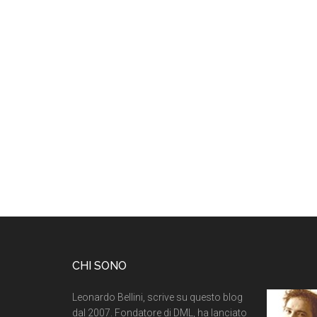
CHI SONO
Leonardo Bellini, scrive su questo blog
dal 2007. Fondatore di DML, ha lanciato