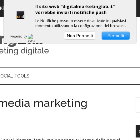
Il sito wwb “digitalmarketinglab.it”
RKETING DIGITALE
PROPULSE WORKSHOPS
GUIDE DML
vorrebbe inviarti notifiche push
Le Notifiche possono essere disattivate in qualsiasi
momento utilizzando la configrazione del browser.
ing
Lab
Non Permetti
Permetti
Powered by
eting digitale
SOCIAL TOOLS
l media marketing