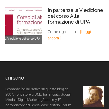
In partenza la V edizione
del corso Alta
formazione di UPA
Come ogni anno …
[Leggi
ancora..]
CHI SONO
Leonardo Bellini, scrive su questo blog dal
2007. Fondatore di DML, ha lanciato Social
Minds e DigitalMarketingAcademy. E'
cofondatore del Social case history Forum.