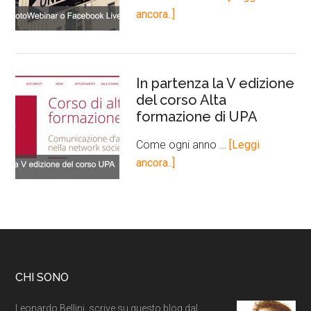
ancora..]
In partenza la V edizione
del corso Alta
formazione di UPA
Come ogni anno …
[Leggi
ancora..]
CHI SONO
Leonardo Bellini, scrive su questo blog dal