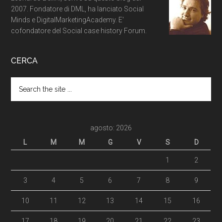
2007. Fondatore di DML, ha lanciato Social
Minds e DigitalMarketingAcademy. E'
cofondatore del Social case history Forum.
CERCA
agosto: 2026
L
M
M
G
V
S
D
1
2
3
4
5
6
7
8
9
10
11
12
13
14
15
16
17
18
19
20
21
22
23