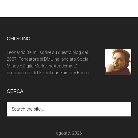
CHI SONO
Leonardo Bellini, scrive su questo blog dal
2007. Fondatore di DML, ha lanciato Social
Minds e DigitalMarketingAcademy. E'
cofondatore del Social case history Forum.
CERCA
agosto: 2026