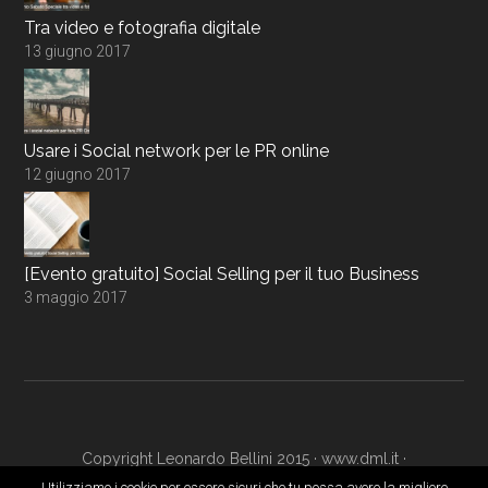
Tra video e fotografia digitale
13 giugno 2017
Usare i Social network per le PR online
12 giugno 2017
[Evento gratuito] Social Selling per il tuo Business
3 maggio 2017
Copyright Leonardo Bellini 2015 ·
www.dml.it
·
www.digitalmarketingacademy.it
·
Login
Utilizziamo i cookie per essere sicuri che tu possa avere la migliore