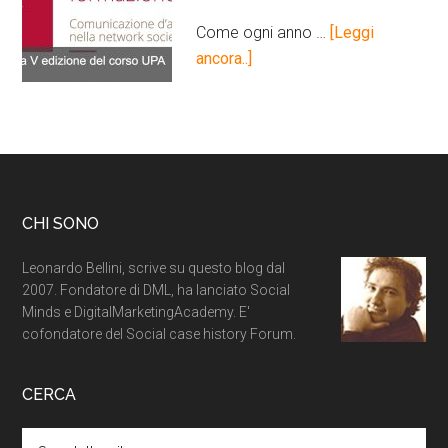
Come ogni anno …
[Leggi
ancora..]
CHI SONO
Leonardo Bellini, scrive su questo blog dal
2007. Fondatore di DML, ha lanciato Social
Minds e DigitalMarketingAcademy. E'
cofondatore del Social case history Forum.
CERCA