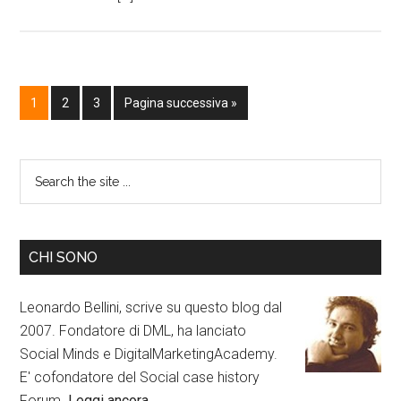
1
2
3
Pagina successiva »
CHI SONO
Leonardo Bellini, scrive su questo blog dal
2007. Fondatore di DML, ha lanciato
Social Minds e DigitalMarketingAcademy.
E' cofondatore del Social case history
Forum.
Leggi ancora…