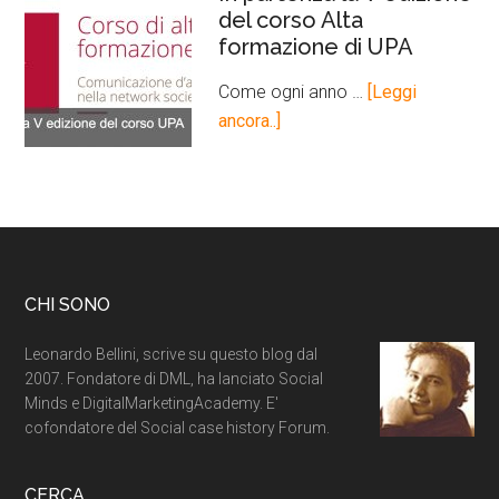
del corso Alta
formazione di UPA
Come ogni anno …
[Leggi
ancora..]
CHI SONO
Leonardo Bellini, scrive su questo blog dal
2007. Fondatore di DML, ha lanciato Social
Minds e DigitalMarketingAcademy. E'
cofondatore del Social case history Forum.
CERCA