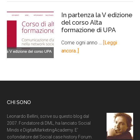
In partenza la V edizione
del corso Alta
formazione di UPA
Come ogni anno …
[Leggi
ancora..]
CHI SONO
Leonardo Bellini, scrive su questo blog dal
2007. Fondatore di DML, ha lanciato Social
Minds e DigitalMarketingAcademy. E'
cofondatore del Social case history Forum.