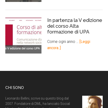
In partenza la V edizione
del corso Alta
formazione di UPA
Come ogni anno …
[Leggi
ancora..]
CHI SONO
Leonardo Bellini, scrive su questo blog dal
2007. Fondatore di DML, ha lanciato Social