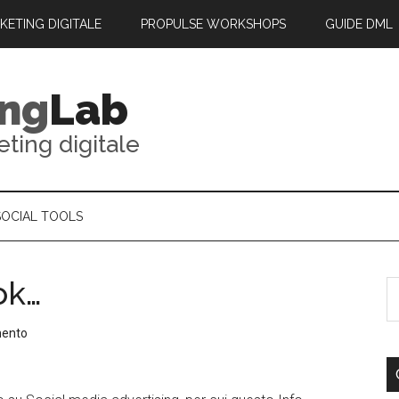
RKETING DIGITALE
PROPULSE WORKSHOPS
GUIDE DML
ing
Lab
eting digitale
SOCIAL TOOLS
ok…
mento