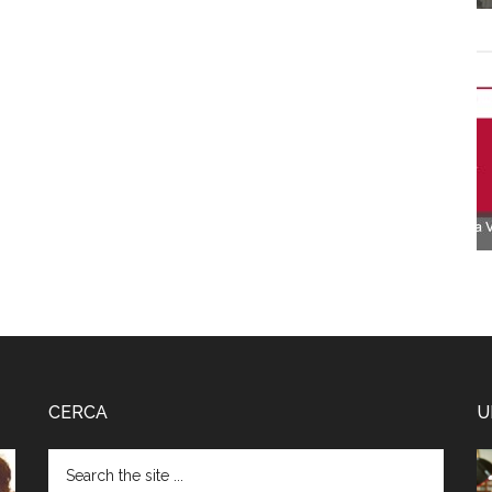
CERCA
U