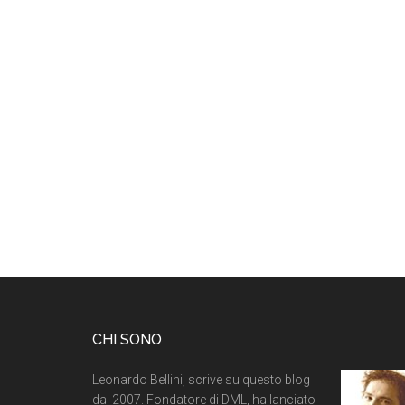
CHI SONO
Leonardo Bellini, scrive su questo blog
dal 2007. Fondatore di DML, ha lanciato