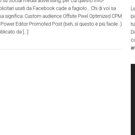
su Social media advertising, per cui questo Info-
blicitari usati da Facebook cade a fagiolo… Chi di voi sa
Le
a significa: Custom audience Offsite Pixel Optimized CPM
b
ower Editor Promoted Post (beh, sì questo è più facile..)
h
blicato da […]
D
c
a