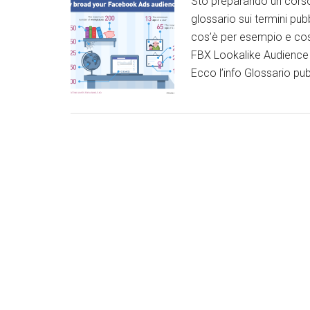
Sto preparando un corso 
glossario sui termini pub
cos’è per esempio e cos
FBX Lookalike Audience P
Ecco l’info Glossario pub