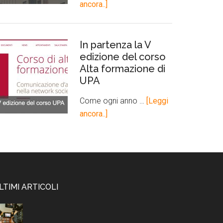
ancora..]
In partenza la V
edizione del corso
Alta formazione di
UPA
Come ogni anno …
[Leggi
ancora..]
LTIMI ARTICOLI