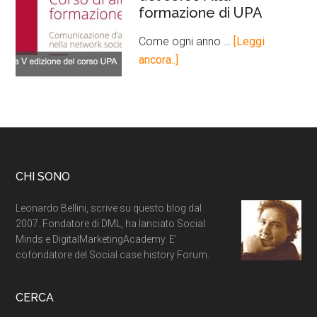
formazione di UPA
Come ogni anno …
[Leggi
ancora..]
CHI SONO
Leonardo Bellini, scrive su questo blog dal
2007. Fondatore di DML, ha lanciato Social
Minds e DigitalMarketingAcademy. E'
cofondatore del Social case history Forum.
CERCA