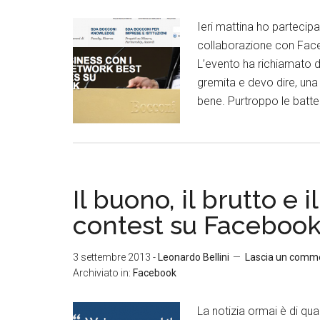
Ieri mattina ho partecip
collaborazione con Faceb
L’evento ha richiamato 
gremita e devo dire, una
bene. Purtroppo le batte
Il buono, il brutto e i
contest su Faceboo
3 settembre 2013
-
Leonardo Bellini
Lascia un comm
Archiviato in:
Facebook
La notizia ormai è di qu