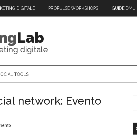
RKETING DIGITALE
PROPULSE WORKSHOPS
GUIDE DML
ing
Lab
eting digitale
SOCIAL TOOLS
cial network: Evento
mento