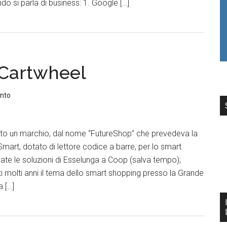
o si parla di business: 1. Google […]
 Cartwheel
nto
tato un marchio, dal nome “FutureShop” che prevedeva la
Smart, dotato di lettore codice a barre, per lo smart
vate le soluzioni di Esselunga a Coop (salva tempo);
 molti anni il tema dello smart shopping presso la Grande
a […]