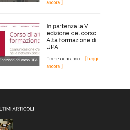
ancora..]
In partenza la V
edizione del corso
Alta formazione di
UPA
Come ogni anno …
[Leggi
ancora..]
LTIMI ARTICOLI