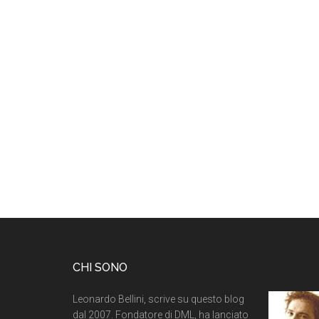
CHI SONO
Leonardo Bellini, scrive su questo blog
dal 2007. Fondatore di DML, ha lanciato