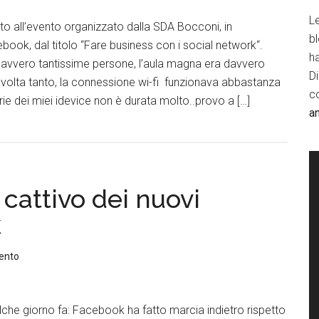
Le
ato all’evento organizzato dalla SDA Bocconi, in
b
ook, dal titolo “Fare business con i social network“.
h
davvero tantissime persone, l’aula magna era davvero
D
 volta tanto, la connessione wi-fi funzionava abbastanza
c
rie dei miei idevice non è durata molto..provo a […]
a
l cattivo dei nuovi
k
ento
alche giorno fa: Facebook ha fatto marcia indietro rispetto