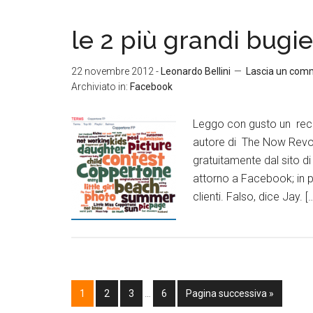
le 2 più grandi bugi
22 novembre 2012
-
Leonardo Bellini
Lascia un com
Archiviato in:
Facebook
Leggo con gusto un rece
autore di The Now Revol
gratuitamente dal sito di
attorno a Facebook; in p
clienti. Falso, dice Jay. [
1
2
3
…
6
Pagina successiva »