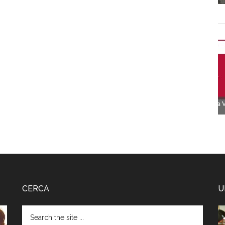
CERCA
U