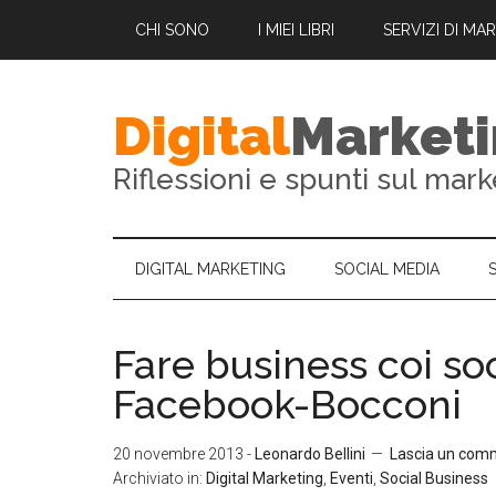
CHI SONO
I MIEI LIBRI
SERVIZI DI MA
Digital
Market
Riflessioni e spunti sul mark
DIGITAL MARKETING
SOCIAL MEDIA
Fare business coi so
Facebook-Bocconi
20 novembre 2013
-
Leonardo Bellini
Lascia un com
Archiviato in:
Digital Marketing
,
Eventi
,
Social Business