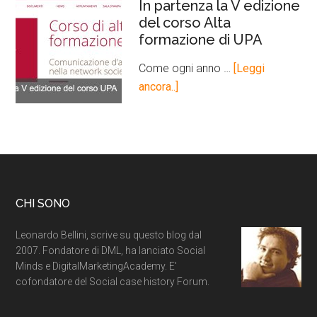
In partenza la V edizione
del corso Alta
formazione di UPA
Come ogni anno …
[Leggi
ancora..]
CHI SONO
Leonardo Bellini, scrive su questo blog dal
2007. Fondatore di DML, ha lanciato Social
Minds e DigitalMarketingAcademy. E'
cofondatore del Social case history Forum.