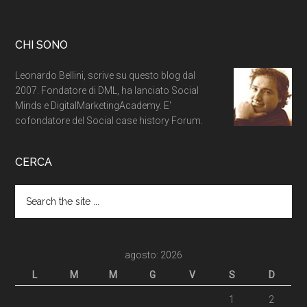
CHI SONO
Leonardo Bellini, scrive su questo blog dal
2007. Fondatore di DML, ha lanciato Social
Minds e DigitalMarketingAcademy. E'
cofondatore del Social case history Forum.
CERCA
agosto: 2026
L
M
M
G
V
S
D
1
2