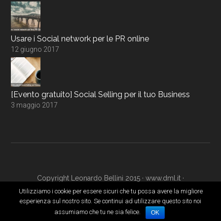
Usare i Social network per le PR online
12 giugno 2017
[Evento gratuito] Social Selling per il tuo Business
3 maggio 2017
Copyright Leonardo Bellini 2015 ·
www.dml.it
·
www.digitalmarketingacademy.it
·
Login
Utilizziamo i cookie per essere sicuri che tu possa avere la migliore
esperienza sul nostro sito. Se continui ad utilizzare questo sito noi
assumiamo che tu ne sia felice.
OK