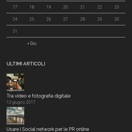
17
18
19
20
21
22
23
24
25
26
27
28
29
30
31
« Giu
ULTIMI ARTICOLI
Tra video e fotografia digitale
13 giugno 2017
Usare i Social network per le PR online