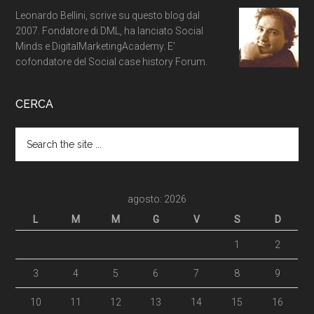
Leonardo Bellini, scrive su questo blog dal
2007. Fondatore di DML, ha lanciato Social
Minds e DigitalMarketingAcademy. E'
cofondatore del Social case history Forum.
CERCA
agosto: 2026
L
M
M
G
V
S
D
1
2
3
4
5
6
7
8
9
10
11
12
13
14
15
16