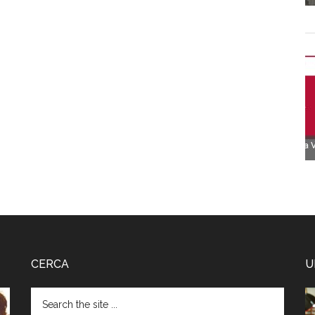
CERCA
U