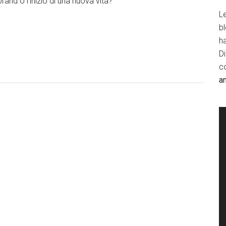
rand o l’inizio di una nuova vita?
Le
b
h
D
c
a