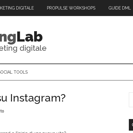
RKETING DIGITALE
PROPULSE WORKSHOPS
GUIDE DML
ing
Lab
eting digitale
SOCIAL TOOLS
su Instagram?
to