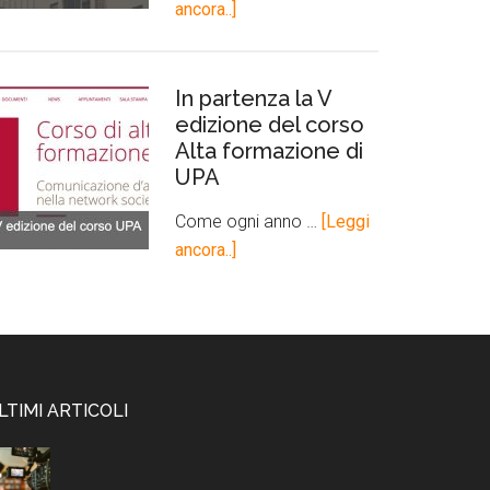
ancora..]
In partenza la V
edizione del corso
Alta formazione di
UPA
Come ogni anno …
[Leggi
ancora..]
LTIMI ARTICOLI