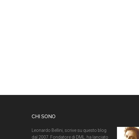
CHI SONO
Leonardo Bellini, scrive su questo blog
dal 2007. Fondatore di DML, ha lanciato