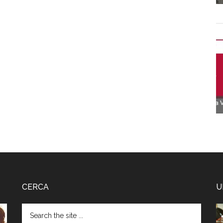
CERCA
U