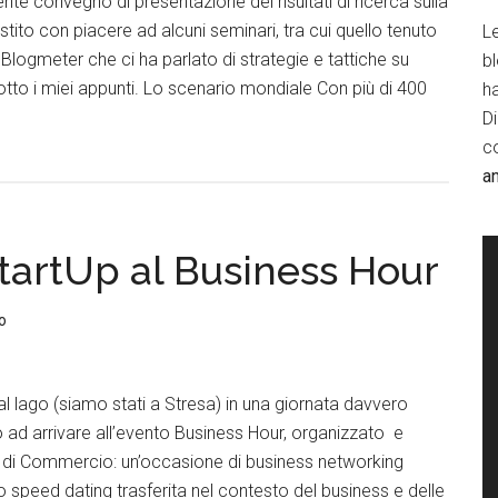
te convegno di presentazione dei risultati di ricerca sulla
stito con piacere ad alcuni seminari, tra cui quello tenuto
Le
logmeter che ci ha parlato di strategie e tattiche su
b
otto i miei appunti. Lo scenario mondiale Con più di 400
h
D
c
a
StartUp al Business Hour
o
 al lago (siamo stati a Stresa) in una giornata davvero
o ad arrivare all’evento Business Hour, organizzato e
di Commercio: un’occasione di business networking
o speed dating trasferita nel contesto del business e delle