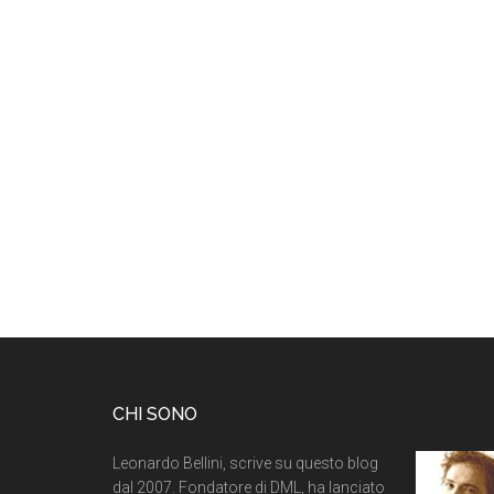
CHI SONO
Leonardo Bellini, scrive su questo blog
dal 2007. Fondatore di DML, ha lanciato