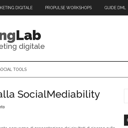
RKETING DIGITALE
PROPULSE WORKSHOPS
GUIDE DML
ing
Lab
eting digitale
SOCIAL TOOLS
alla SocialMediability
nto