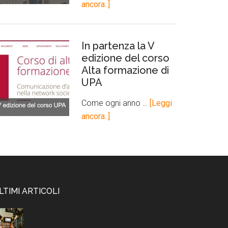
ancora..]
In partenza la V
edizione del corso
Alta formazione di
UPA
Come ogni anno …
[Leggi
ancora..]
LTIMI ARTICOLI