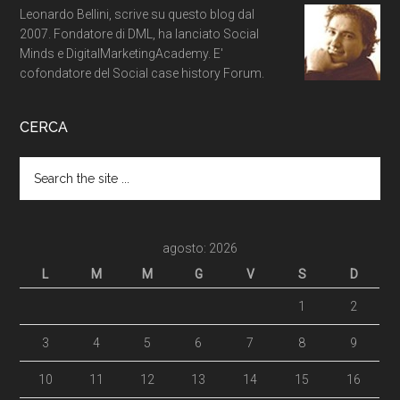
Leonardo Bellini, scrive su questo blog dal
2007. Fondatore di DML, ha lanciato Social
Minds e DigitalMarketingAcademy. E'
cofondatore del Social case history Forum.
CERCA
agosto: 2026
L
M
M
G
V
S
D
1
2
3
4
5
6
7
8
9
10
11
12
13
14
15
16