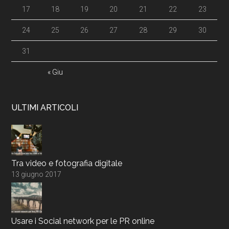
17
18
19
20
21
22
23
24
25
26
27
28
29
30
31
« Giu
ULTIMI ARTICOLI
Tra video e fotografia digitale
13 giugno 2017
Usare i Social network per le PR online