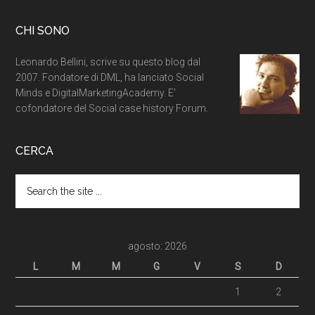
CHI SONO
Leonardo Bellini, scrive su questo blog dal
2007. Fondatore di DML, ha lanciato Social
Minds e DigitalMarketingAcademy. E'
cofondatore del Social case history Forum.
CERCA
agosto: 2026
L
M
M
G
V
S
D
1
2