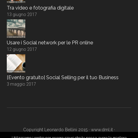
Tra video e fotografia digitale
13 giugno 2017
Usare i Social network per le PR online
12 giugno 2017
[Evento gratuito] Social Selling per il tuo Business
3 maggio 2017
Copyright Leonardo Bellini 2015 ·
www.dml.it
·
www.digitalmarketingacademy.it
·
Login
Utilizziamo i cookie per essere sicuri che tu possa avere la migliore