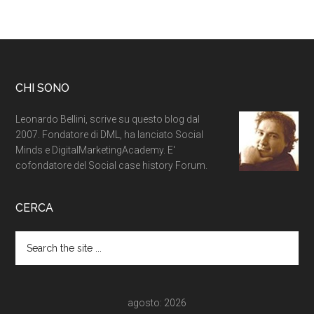
CHI SONO
Leonardo Bellini, scrive su questo blog dal
2007. Fondatore di DML, ha lanciato Social
Minds e DigitalMarketingAcademy. E'
cofondatore del Social case history Forum.
CERCA
agosto: 2026