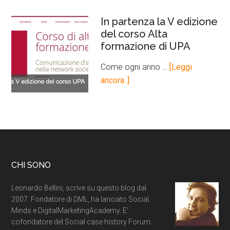
In partenza la V edizione
del corso Alta
formazione di UPA
Come ogni anno …
[Leggi
ancora..]
CHI SONO
Leonardo Bellini, scrive su questo blog dal
2007. Fondatore di DML, ha lanciato Social
Minds e DigitalMarketingAcademy. E'
cofondatore del Social case history Forum.