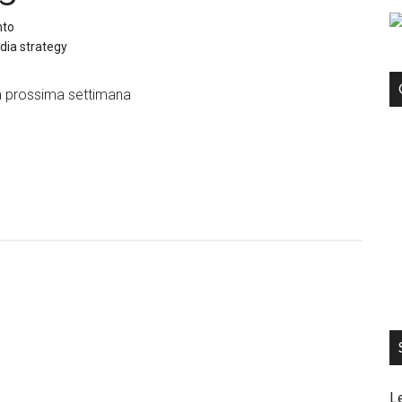
nto
dia strategy
la prossima settimana
L