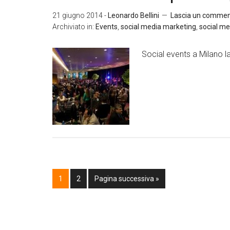
21 giugno 2014
-
Leonardo Bellini
Lascia un comme
Archiviato in:
Events
,
social media marketing
,
social me
Social events a Milano 
1
2
Pagina successiva »