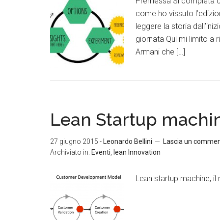
Premessa Si completa co
come ho vissuto l’edizi
leggere la storia dall’iniz
giornata Qui mi limito a
Armani che […]
Lean Startup machine
27 giugno 2015
-
Leonardo Bellini
Lascia un comme
Archiviato in:
Eventi
,
lean Innovation
Lean startup machine, i