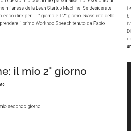
n questo mio post il mio personalissimo resoconto di
one milanese della Lean Startup Machine. Se desiderate
Le
io ecco i link per il 1° giorno e il 2° giorno. Riassunto della
b
 riprendere il primo Workhop Speech tenuto da Fabio
h
D
c
a
: il mio 2° giorno
nto
l mio secondo giorno