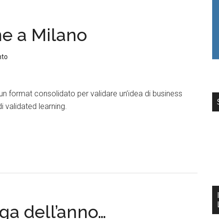
e a Milano
nto
n format consolidato per validare un’idea di business
 validated learning.
ga dell’anno…