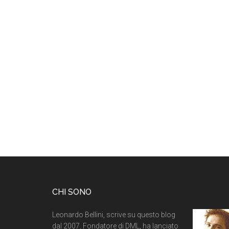
CHI SONO
Leonardo Bellini, scrive su questo blog
dal 2007. Fondatore di DML, ha lanciato