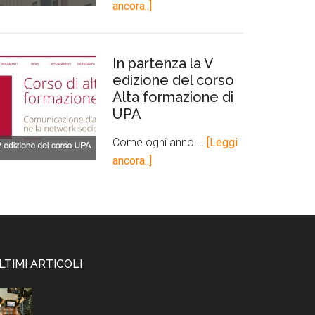
ancora..]
In partenza la V
edizione del corso
Alta formazione di
UPA
Come ogni anno …
[Leggi
ancora..]
LTIMI ARTICOLI