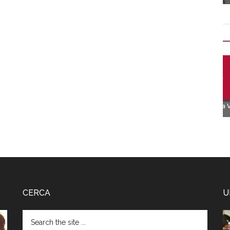
CERCA
U