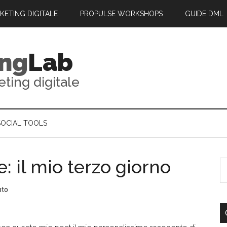
RKETING DIGITALE
PROPULSE WORKSHOPS
GUIDE DML
ing
Lab
eting digitale
SOCIAL TOOLS
: il mio terzo giorno
nto