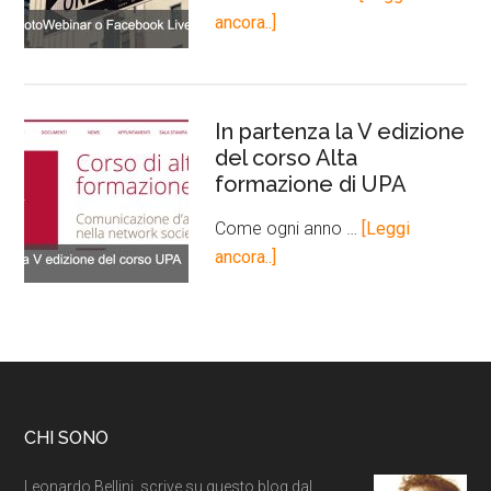
ancora..]
In partenza la V edizione
del corso Alta
formazione di UPA
Come ogni anno …
[Leggi
ancora..]
CHI SONO
Leonardo Bellini, scrive su questo blog dal