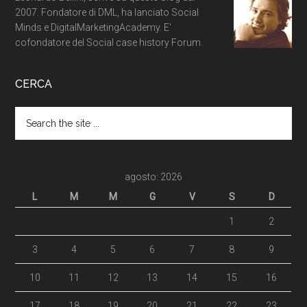
2007. Fondatore di DML, ha lanciato Social
Minds e DigitalMarketingAcademy. E'
cofondatore del Social case history Forum.
CERCA
agosto: 2026
L
M
M
G
V
S
D
1
2
3
4
5
6
7
8
9
10
11
12
13
14
15
16
17
18
19
20
21
22
23