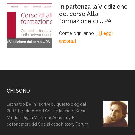
In partenza la V edizione
del corso Alta
formazione di UPA
Come ogni anno …
[Leggi
ancora..]
CHI SONO
Leonardo Bellini, scrive su questo blog dal
2007. Fondatore di DML, ha lanciato Social
Minds e DigitalMarketingAcademy. E'
cofondatore del Social case history Forum.