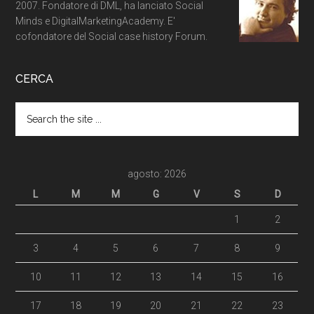
2007. Fondatore di DML, ha lanciato Social
Minds e DigitalMarketingAcademy. E'
cofondatore del Social case history Forum.
CERCA
agosto: 2026
L
M
M
G
V
S
D
1
2
3
4
5
6
7
8
9
10
11
12
13
14
15
16
17
18
19
20
21
22
23