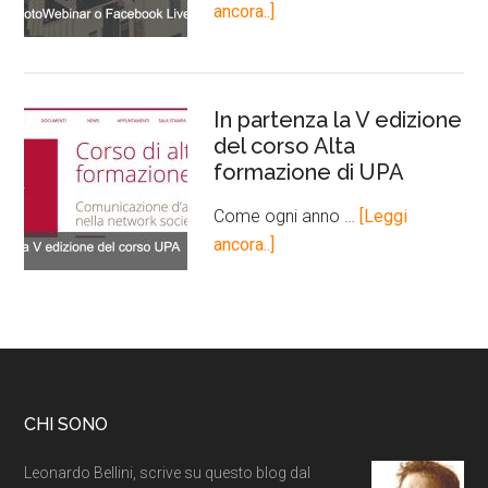
ancora..]
In partenza la V edizione
del corso Alta
formazione di UPA
Come ogni anno …
[Leggi
ancora..]
CHI SONO
Leonardo Bellini, scrive su questo blog dal