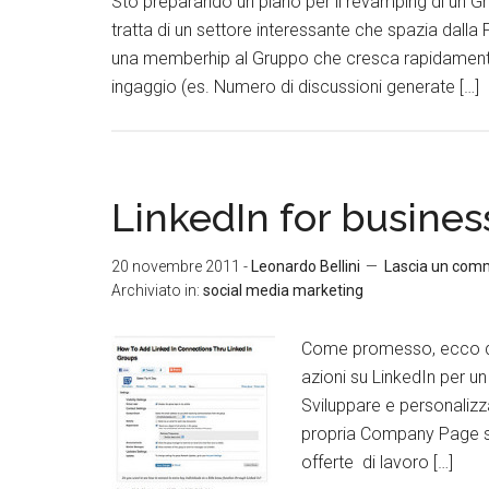
Sto preparando un piano per il revamping di un Gr
tratta di un settore interessante che spazia dalla F
una memberhip al Gruppo che cresca rapidamente e
ingaggio (es. Numero di discussioni generate […]
LinkedIn for busines
20 novembre 2011
-
Leonardo Bellini
Lascia un com
Archiviato in:
social media marketing
Come promesso, ecco qui
azioni su LinkedIn per un 
Sviluppare e personalizza
propria Company Page su 
offerte di lavoro […]