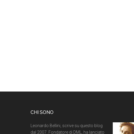
CHI SONO
Leonardo Bellini, scrive su questo blog
dal 2007. Fondatore di DML, ha lanciato