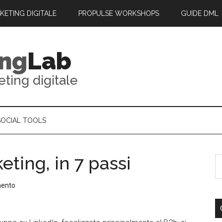
RKETING DIGITALE
PROPULSE WORKSHOPS
GUIDE DML
ing
Lab
eting digitale
SOCIAL TOOLS
ting, in 7 passi
mento