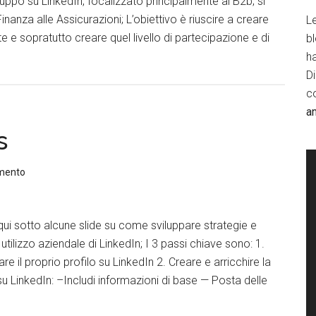
uppo su LinkedIn, focalizzato principalmente al B2b; si
inanza alle Assicurazioni; L’obiettivo è riuscire a creare
Le
 sopratutto creare quel livello di partecipazione e di
b
h
D
c
a
s
mento
 sotto alcune slide su come sviluppare strategie e
utilizzo aziendale di LinkedIn; I 3 passi chiave sono: 1.
re il proprio profilo su LinkedIn 2. Creare e arricchire la
LinkedIn: –Includi informazioni di base — Posta delle