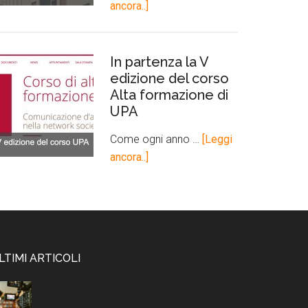
ancora..]
In partenza la V
edizione del corso
Alta formazione di
UPA
Come ogni anno …
[Leggi
ancora..]
LTIMI ARTICOLI