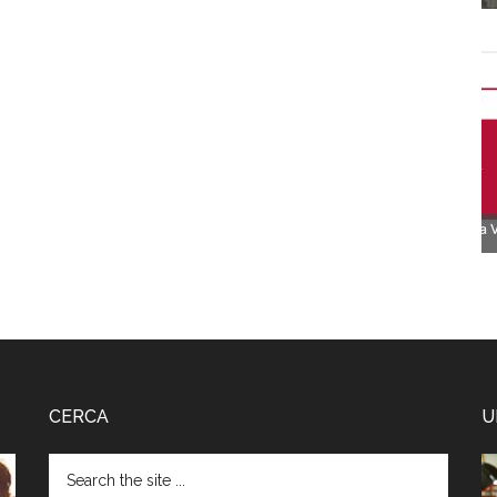
CERCA
U