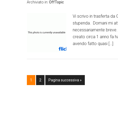
Archiviato in:
OffTopic
Vi scrivo in trasferta da
stupenda. Domani mi atten
necessariamente breve. O
creato circa 1 anno fa h
avendo fatto quasi […]
1
2
Pagina successiva »