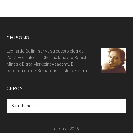
CHI SONO
Leonardo Bellini, scrive su questo blog dal
2007. Fondatore di DML, ha lanciato Social
Minds e DigitalMarketingAcademy. E'
cofondatore del Social case history Forum.
CERCA
agosto: 2026