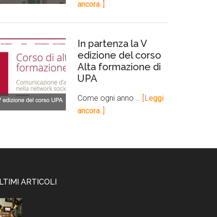
ancora..]
In partenza la V
edizione del corso
Alta formazione di
UPA
Come ogni anno …
[Leggi
ancora..]
LTIMI ARTICOLI