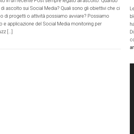
ato in un recente Post sempre legato all’ascolto. Quando
di ascolto sui Social Media? Quali sono gli obiettivi che ci
Le
o di progetti o attività possiamo avviare? Possiamo
b
izzo e applicazione del Social Media monitoring per
h
uzz […]
D
c
a