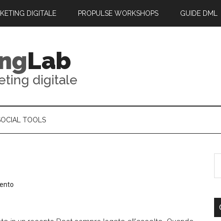
RKETING DIGITALE
PROPULSE WORKSHOPS
GUIDE DML
ing
Lab
eting digitale
SOCIAL TOOLS
ento