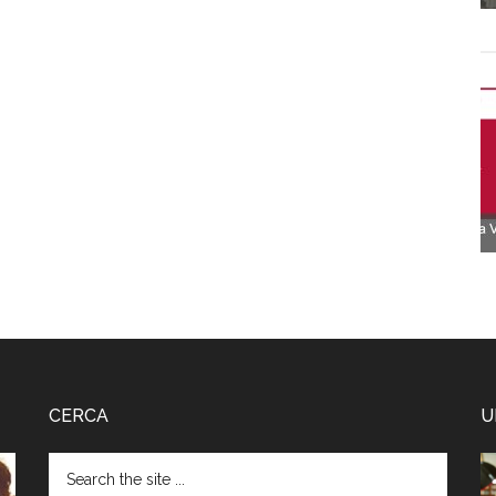
CERCA
U