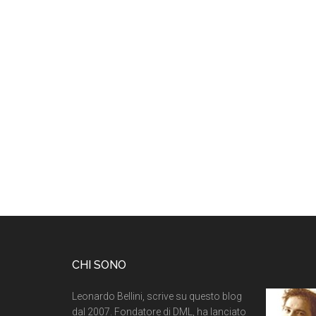
CHI SONO
Leonardo Bellini, scrive su questo blog
dal 2007. Fondatore di DML, ha lanciato